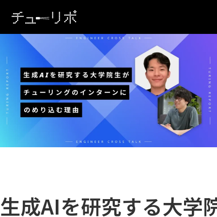
本文へ移動
生成AIを研究する大学