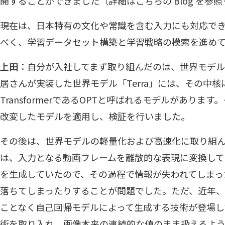
開することができました（詳細は
こちらの Blog
を参照
現在は、日本特有の文化や常識を含む入力にも対応できる
べく、学習データセット構築と学習戦略の模索を進め
上田
：自分が入社してまず取り組んだのは、世界モデル
居さんが実装した世界モデル「Terra」には、その中
TransformerであるOPTと呼ばれるモデルがあります
改変したモデルを適用し、検証を行いました。
その後は、世界モデルの軽量化および高速化に取り組んで
は、入力となる動画フレームを離散的な表現に変換して
を生成していたので、その過程で情報が失われてしまっ
落ちてしまったりすることが問題でした。ただ、近年
ことなく自己回帰モデルによって生成する技術が登場し
術を取り入れ、画像本来の連続的な値のまま扱えるよう