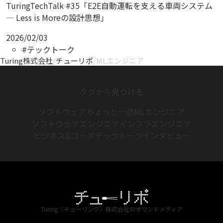
TuringTechTalk #35「E2E自動運転を支える車両システム
— Less is Moreの設計思想」
2026/02/03
#テックトーク
Turing株式会社
/
チューリポ
/
MLエンジニア
タグから見つける
ソフトウェア
ちょっと一息
MLエンジニア
ソフトウェアエンジニア
インフラエンジニア
ビジネス&コーポ
テックトーク
インタビュー
Turing（チューリング）株式会社のオウンドメディア