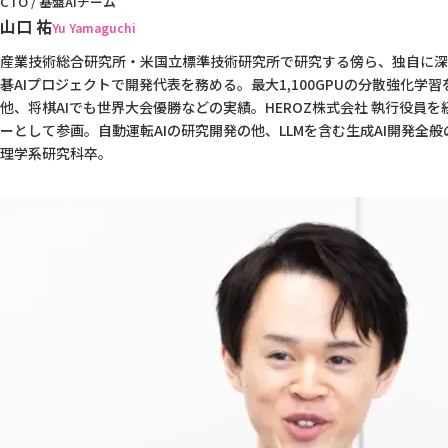
CTO / 基盤AIチーム
山口 祐
Yu Yamaguchi
産業技術総合研究所・米国立標準技術研究所で研究する傍ら、独自に深
碁AIプロジェクトで開発代表を務める。最大1,100GPUの分散強化学
他、将棋AIでも世界大会優勝などの実績。HEROZ株式会社 執行役員を
ーとして参画。自動運転AIの研究開発の他、LLMを含む生成AI開発全
理学系研究科卒。