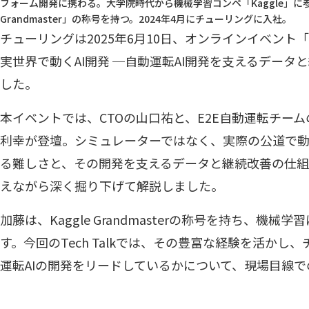
フォーム開発に携わる。大学院時代から機械学習コンペ「Kaggle」に参加
Grandmaster」の称号を持つ。2024年4月にチューリングに入社。
チューリングは2025年6月10日、オンラインイベント「チュー
実世界で動くAI開発 ─自動運転AI開発を支えるデー
した。
本イベントでは、CTOの山口祐と、E2E自動運転チー
利幸が登壇。シミュレーターではなく、実際の公道で動
る難しさと、その開発を支えるデータと継続改善の仕組
えながら深く掘り下げて解説しました。
加藤は、Kaggle Grandmasterの称号を持ち、機
す。今回のTech Talkでは、その豊富な経験を活か
運転AIの開発をリードしているかについて、現場目線