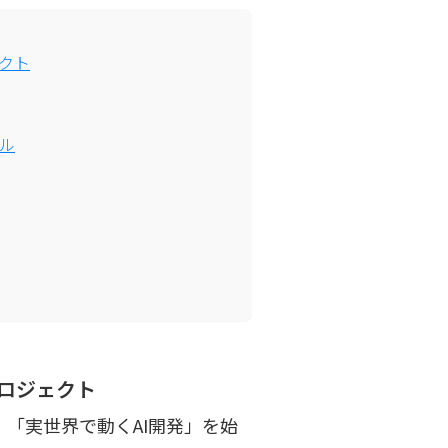
ェクト
ル
プロジェクト
21回、「実世界で動くAI開発」を始