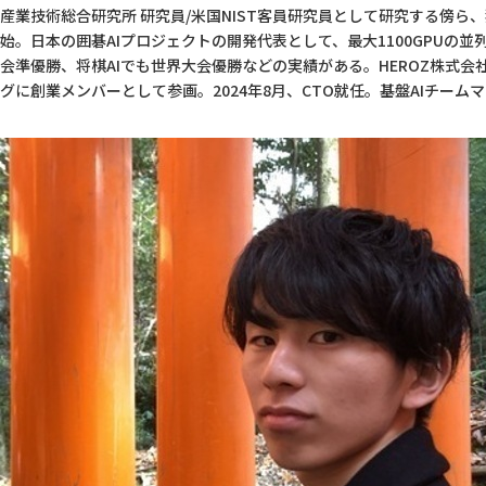
産業技術総合研究所 研究員/米国NIST客員研究員として研究する傍ら
始。日本の囲碁AIプロジェクトの開発代表として、最大1100GPUの
会準優勝、将棋AIでも世界大会優勝などの実績がある。HEROZ株式会社
グに創業メンバーとして参画。2024年8月、CTO就任。基盤AIチーム