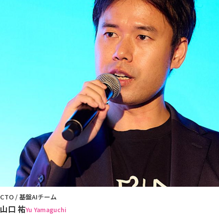
CTO / 基盤AIチーム
山口 祐
Yu Yamaguchi