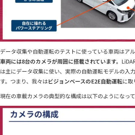
データ収集や自動運転のテストに使っている車両はア
車両には8台のカメラが周囲に搭載されています。
LiD
は主にデータ収集に使い、実際の自動運転モデルの入
す。つまり、我々は
ビジョンベースのE2E自動運転
に取
現在の車載カメラの典型的な構成は以下のようになって