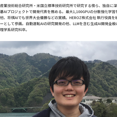
産業技術総合研究所・米国立標準技術研究所で研究する傍ら、独自に深
碁AIプロジェクトで開発代表を務める。最大1,100GPUの分散強化学
他、将棋AIでも世界大会優勝などの実績。HEROZ株式会社 執行役員を
ーとして参画。自動運転AIの研究開発の他、LLMを含む生成AI開発全
理学系研究科卒。