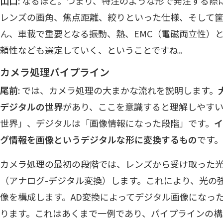
山口
: なるほど。つまり、特注のような形で発注する
レンズの画角、焦点距離、絞りといった仕様、そして
ん、車載で重要となる振動、熱、EMC（電磁両立性）
頼性なども選定していく、ということですね。
カメラ処理パイプライン
尾前
: では、カメラ処理の大まかな流れを説明します。
デジタルの世界
があり、ここを意識すると理解しやす
世界」、デジタルは「画像情報になった段階」です。
イ
グ情報を画像というデジタルな形に変換するもの
です。
カメラ処理の最初の段階では、レンズから受け取った光
（アナログ-デジタル変換）します。これにより、光の
像を構成します。AD変換によってデジタル画像になっ
ります。これはあくまで一例であり、パイプラインの構