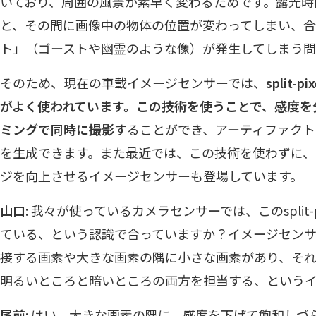
いており、周囲の風景が素早く変わるためです。露光時
と、その間に画像中の物体の位置が変わってしまい、合
ト」（ゴーストや幽霊のような像）が発生してしまう問
そのため、現在の車載イメージセンサーでは、
split-
がよく使われています。この技術を使うことで、感度を
ミングで同時に撮影
することができ、アーティファクト
を生成できます。また最近では、この技術を使わずに
ジを向上させるイメージセンサーも登場しています。
山口
: 我々が使っているカメラセンサーでは、このsplit-pi
ている、という認識で合っていますか？イメージセン
接する画素や大きな画素の隅に小さな画素があり、そ
明るいところと暗いところの両方を担当する、という
尾前
: はい。大きな画素の隅に、感度を下げて飽和し