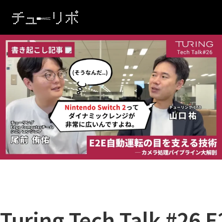
本文へ移動
Turing Tech Talk #