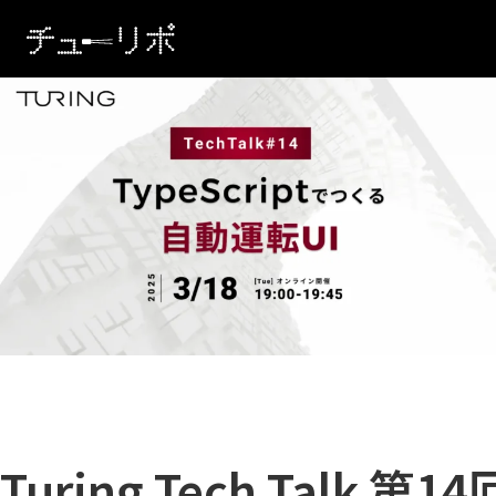
本文へ移動
Turing Tech Talk 第14