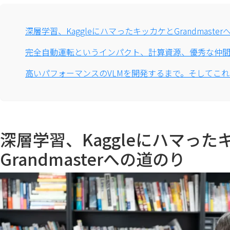
深層学習、KaggleにハマったキッカケとGrandmaste
完全自動運転というインパクト、計算資源、優秀な仲
高いパフォーマンスのVLMを開発するまで。そしてこ
深層学習、Kaggleにハマった
Grandmasterへの道のり