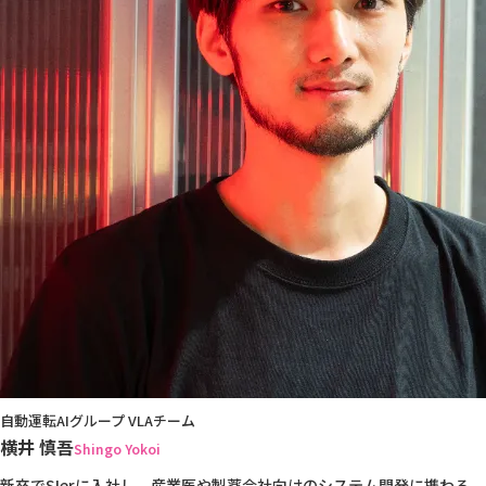
自動運転AIグループ VLAチーム
横井 慎吾
Shingo Yokoi
新卒でSIerに入社し、産業医や製薬会社向けのシステム開発に携わる