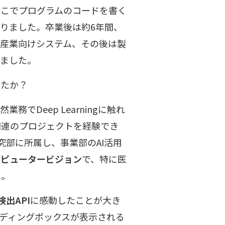
そこでプログラムのコードを書く
りました。卒業後は約6年間、
産業向けシステム、その後は製
いました。
したか？
でDeep Learningに触れ
関連のプロジェクトを経験でき
究部に所属し、事業部のAI活用
ンピュータービジョン
で、特に医
た。
検出API
に感動したことが大き
ディングボックスが表示される