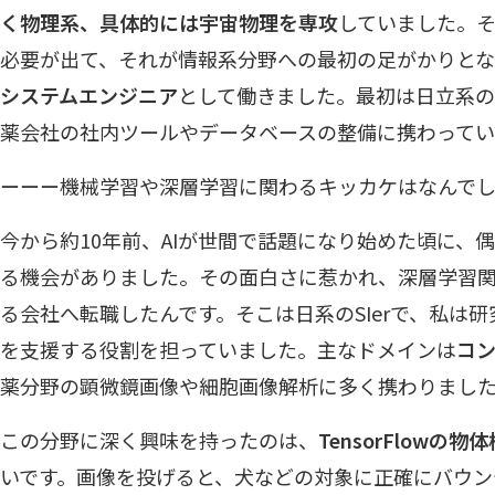
く物理系、具体的には宇宙物理を専攻
していました。
必要が出て、それが情報系分野への最初の足がかりとな
システムエンジニア
として働きました。最初は日立系の
薬会社の社内ツールやデータベースの整備に携わって
ーーー機械学習や深層学習に関わるキッカケはなんで
今から約10年前、AIが世間で話題になり始めた頃に、偶然業務
る機会がありました。その面白さに惹かれ、深層学習
る会社へ転職したんです。そこは日系のSIerで、私は研
を支援する役割を担っていました。主なドメインは
コ
薬分野の顕微鏡画像や細胞画像解析に多く携わりまし
この分野に深く興味を持ったのは、
TensorFlowの物体
いです。画像を投げると、犬などの対象に正確にバウン