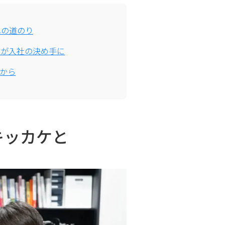
rへの道のり
間が入社の決め手に
れから
キッカケと