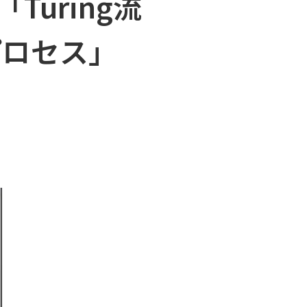
回「Turing流
プロセス」