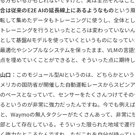
合は従来のE2E AIの延長線上にあるようなもの
という
転して集めたデータもトレーニングに使うし、全体とし
トレーニングを行うといったところは変わっていない
として基盤AIモデルを使っていくというものになって
最適化やシンプルなシステムを保ったまま、VLMの言語
点を埋めていくことができると、そういった点に期待し
山口
：このモジュール型AIというのは、どちらかという
メリカの国防省が開催した自動運転レースからスピン
のベースとなっていて、センサーをたくさんつけてその
るというのが非常に強力だったんですね。今でも例え
と、Waymoの無人タクシーがたくさんあって、非常に
部として存在している。そういった限られた地域で運
く強力なところなんですね。ただこれを自分が持って