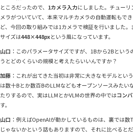
ところだったので、
1カメラ入力
にしました。チューリ
メラがついていて、本来マルチカメラの自動運転もでき
ど、今回の取り組みでは1カメラで検証を行いました。
サイズは
448×448px
という風になっています。
山口
：このパラメータサイズですが、1Bから2Bというの
うとどのくらいの規模と考えたらいいんですか？
加藤
：これが出てきた当初は非常に大きなモデルとい
は数十Bとか数百BのLLMなどもオープンソースみたい
たりするので、実はLLMとかVLMの世界の中では
コンパ
す。
山口
：例えばOpenAIが動かしているものは、裏では数Tr
じゃないかという話もありますので、それに比べると