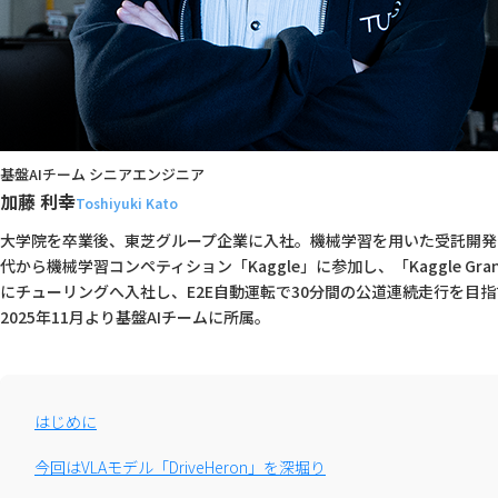
基盤AIチーム シニアエンジニア
加藤 利幸
Toshiyuki Kato
大学院を卒業後、東芝グループ企業に入社。機械学習を用いた受託開発や
代から機械学習コンペティション「Kaggle」に参加し、「Kaggle Gran
にチューリングへ入社し、E2E自動運転で30分間の公道連続走行を目指す
2025年11月より基盤AIチームに所属。
はじめに
今回はVLAモデル「DriveHeron」を深堀り