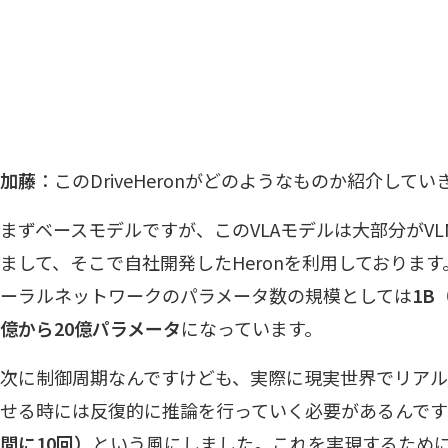
加藤
：このDriveHeronがどのようなものか紹介して
まずベースモデルですが、このVLAモデルは大部分がV
まして、そこで自社開発したHeronを利用しておりま
ーラルネットワークのパラメータ数の規模としては
1B
億から20億パラメータ
になっています。
次に制御周期なんですけども、実際に現実世界でリア
せる時には反復的に推論を行っていく必要があるんで
間に10回）
という風にしました。これを実現するため