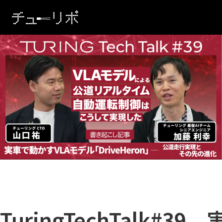
本文へ移動
TuringTechTalk#3