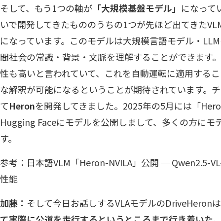
そして、もう1つの軸が
「大規模基盤モデル」
になって
いで開発してきたもののうちの1つが先ほど出てきたVLM（Visi
になっています。このモデルは大規模言語モデル・LL
間社会の常識・背景・文脈を理解することができます
性も高いと言われていて、これを自動運転に適用するこ
な解釈が可能になるということが期待されています。チ
て
Heron
を開発してきました。2025年の5月には「Heron-
Hugging Faceにモデルを公開しまして、多くの方
す。
参考：
日本語VLM「Heron-NVILA」公開 ─ Qwen2.5-
性能
加藤：
そして今日お話しするVLAモデルのDriveHeron
て実際に公道を走行するというところまで行き着いた