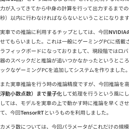
力が入ってきてから中身の計算を行って出力するまでの処
秒）以内に行わなければならないということになりま
実車での推論に利用するチップとしては、今回
NVIDIA
せてもらいました。これは一般にゲーミングPCに搭載
ラフィックボードになっておりまして、現段階ではロバ
器のスペックだと推論が追いつかなかったというところ
ックなゲーミングPCを追加してシステムを作りました
また実車推論を行う時の推論精度ですが、今回推論を
浮動小数点数）まで量子化
して処理を行うという風に
しては、モデルを実車の上で動かす時に推論を早くさ
て、今回
TensorRT
というものを利用しました。
カメラ数については、今回パラメータがこれだけの規