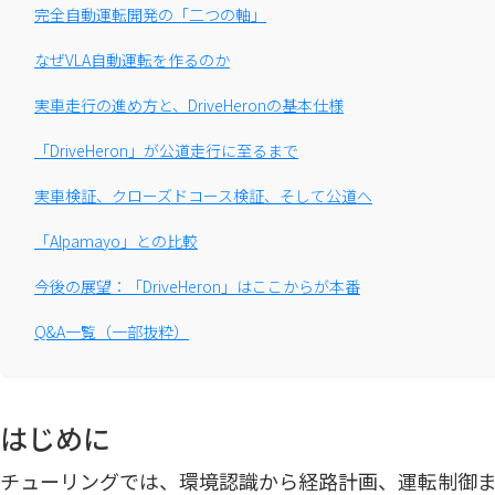
完全自動運転開発の「二つの軸」
なぜVLA自動運転を作るのか
実車走行の進め方と、DriveHeronの基本仕様
「DriveHeron」が公道走行に至るまで
実車検証、クローズドコース検証、そして公道へ
「Alpamayo」との比較
今後の展望：「DriveHeron」はここからが本番
Q&A一覧（一部抜粋）
はじめに
チューリングでは、環境認識から経路計画、運転制御までを