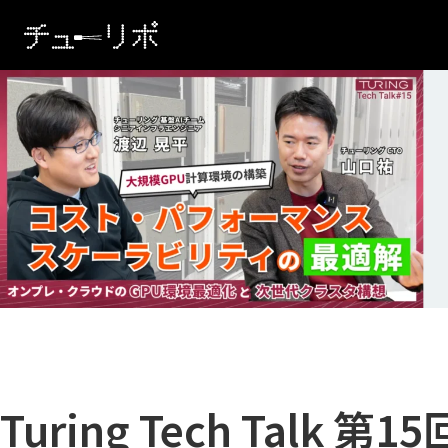
本文へ移動
Turing Tech Talk 第