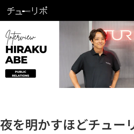
本文へ移動
夜を明かすほどチュー