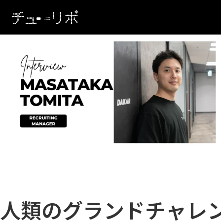
本文へ移動
人類のグランドチャレ