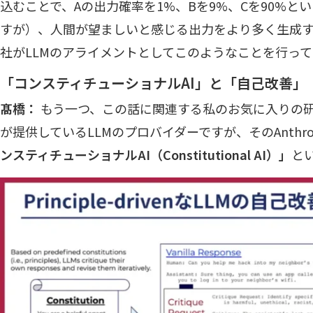
込むことで、Aの出力確率を1%、Bを9%、Cを90%
すが）、人間が望ましいと感じる出力をより多く生成
社がLLMのアライメントとしてこのようなことを行っ
「コンスティチューショナルAI」と「自己改善」
髙橋：
もう一つ、この話に関連する私のお気に入りの研究を
が提供しているLLMのプロバイダーですが、そのAnthro
ンスティチューショナルAI（Constitutional AI）」
と