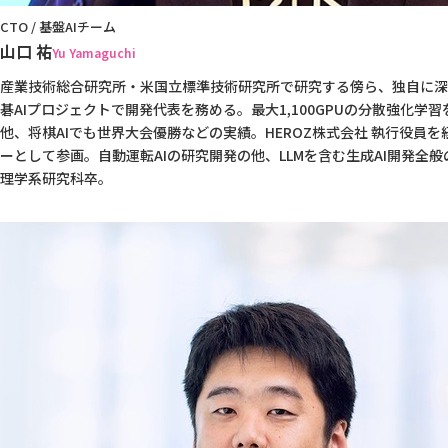
CTO / 基盤AIチーム
山口 祐
Yu Yamaguchi
産業技術総合研究所・米国立標準技術研究所で研究する傍ら、独自に深
碁AIプロジェクトで開発代表を務める。最大1,100GPUの分散強化学
他、将棋AIでも世界大会優勝などの実績。HEROZ株式会社 執行役員を
ーとして参画。自動運転AIの研究開発の他、LLMを含む生成AI開発全
理学系研究科卒。