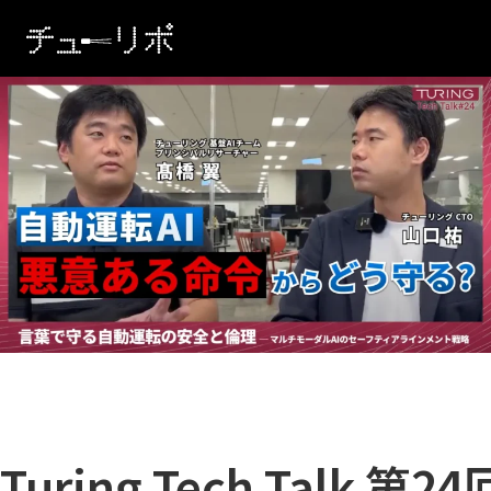
本文へ移動
Turing Tech Talk 