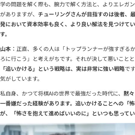
学の問題を解く際も、腕力で解く方法と、よりエレガ
がありますが、
チューリングさんが目指すのは後者、最
発において資本効率も良く、より良い解法を見つけて
す。
山本
：正直、多くの人は「トップランナーが強すぎる
ろに行こう」と考えがちです。それが決して悪いことと
「追いかける」という戦略は、実は非常に強い戦略
で
気がしています。
私自身、かつて将棋AIの世界で最強だった時代に、
黙々
一番嫌だった経験があります。追いかけることへの「怖
が、「怖さを抱えて進めばいいのに」といつも思ってい