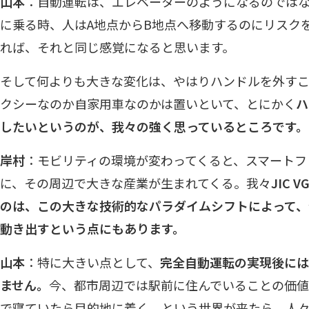
山本
：自動運転は、エレベーターのようになるのでは
に乗る時、人はA地点からB地点へ移動するのにリスク
れば、それと同じ感覚になると思います。
そして何よりも大きな変化は、やはりハンドルを外す
クシーなのか自家用車なのかは置いといて、とにかく
ハ
したいというのが、我々の強く思っているところです。
岸村
：モビリティの環境が変わってくると、スマートフ
に、その周辺で大きな産業が生まれてくる。我々
JIC
のは、この大きな技術的なパラダイムシフトによって
動き出すという点にもあります。
山本
：特に大きい点として、
完全自動運転の実現後には
ません。
今、都市周辺では駅前に住んでいることの価
で寝ていたら目的地に着く、という世界が来たら、人