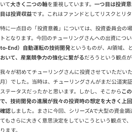
いて
大きく二つの軸
を重視しています。
一つ目は投資意
目は投資収益
です。これはファンドとしてリスクとリタ
特に一点目の「投資意義」については、投資委員会の
トとなります。今回のチューリングさんへの出資につい
to-End）自動運転の技術開発
というものが、AI領域、
おいて、産業競争力の強化に繋がる
だろうという観点が
我々が初めてチューリングさんに投資させていただいたの
月）でした。当時は、チューリングさんがまだ公道実
ステータスだったかと思います。しかし、そこから
この
で、技術開発の進展が我々の投資時の想定を大きく上
確認
しました。まさに今回、シリーズAで大型の資金調
てもさらに大きく意思決定をしていこうという観点で
ります。