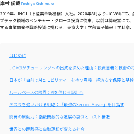
岸村 俊哉
Toshiya Kishimura
2019年、INCJ（旧産業革新機構）入社。2020年8月よりJIC VGI
プテック領域のベンチャー・グロース投資に従事。以前は博報堂にて、
する事業開発や戦略投資に携わる。東京大学工学部電子情報工学科卒、
はじめに
JIC VGIがチューリングへの出資を決めた理由：投資意義と技術の
日本が「自前でAIとモビリティ」を持つ意義：経済安全保障と基
ルールベースの限界：AIを信じる設計へ
テスラを追いかける戦略：「最強のSecond Mover」を目指す
開発の原動力：指数関数的な進展の裏側とコスト構造
世界との距離感と自動運転が変える社会