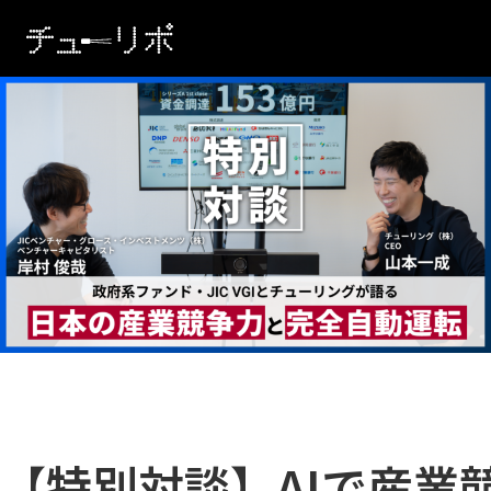
本文へ移動
【特別対談】AIで産業