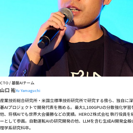
CTO / 基盤AIチーム
山口 祐
Yu Yamaguchi
産業技術総合研究所・米国立標準技術研究所で研究する傍ら、独自に深
碁AIプロジェクトで開発代表を務める。最大1,100GPUの分散強化学
他、将棋AIでも世界大会優勝などの実績。HEROZ株式会社 執行役員を
ーとして参画。自動運転AIの研究開発の他、LLMを含む生成AI開発全
理学系研究科卒。