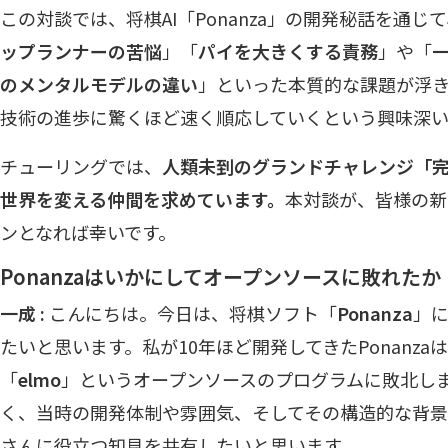
この対談では、将棋AI「Ponanza」の開発秘話を通じ
ップランナーの苦悩
」「
パイを大きくする責務
」や「
のメンタルモデルの違い
」といった本質的な課題が浮
技術の進歩に驚くほど速く順応していくという興味深い
チューリングでは、
人類未到のグランドチャレンジ「
世界を変える仲間を求めています。
本対談が、皆様の新
ンとなれば幸いです。
Ponanzaはいかにしてオープンソースに敗れたか
一成 :
こんにちは。今日は、将棋ソフト「
Ponanza
」
たいと思います。私が10年ほど開発してきたPonanz
「
elmo
」というオープンソースのプログラムに敗北し
く、当時の開発体制や雰囲気、そしてその構造的な背景
さんに役立つ知見を共有したいと思います。