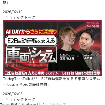
標」
2026/02/10
#テックトーク
TuringTechTalk #35「E2E自動運転を支える車両システム
— Less is Moreの設計思想」
2026/02/03
#テックトーク
Turing株式会社
/
チューリポ
/
ソフトウェア