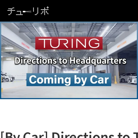
本文へ移動
[By Car] Directions to 