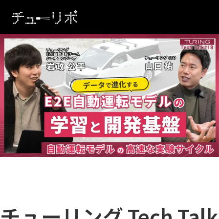
本文へ移動
チューリング Tech Tal