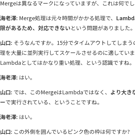
Mergeは異なるマークになっていますが、これは何でし
海老澤:
Merge処理は元々時間がかかる処理で、
Lamb
限があるため、対応できない
という問題がありました
山口:
そうなんですか。15分でタイムアウトしてしまうの
理を大量に並列実行してスケールさせるのに適していま
Lambdaとしてはかなり重い処理、という認識ですね。
海老澤:
はい。
山口:
では、このMergeはLambdaではなく、
より大き
ー
で実行されている、ということですね。
海老澤:
はい。
山口:
この外側を囲んでいるピンク色の枠は何ですか?