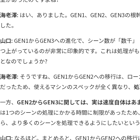
海老澤:
はい、ありました。GEN1、GEN2、GEN3の
した。
山口:
GEN1からGEN3への進化で、シーン数が「数千」
つ上がっているのが非常に印象的です。これは処理が
となのでしょうか?
海老澤:
そうですね、GEN1からGEN2への移行は、ロ
だったため、使えるマシンのスペックが全く異なり、
処
一方、
GEN2からGEN3に関しては、実は速度自体は
は1つのシーンの処理にかかる時間に制限があったため
ら、より多くのシーンを処理できるようにしたいとい
山口:
なるほど。まとめると、GEN1からGEN2への移