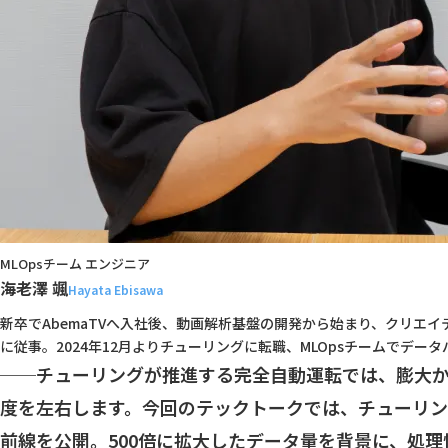
MLOpsチーム エンジニア
海老澤 颯
Hayata Ebisawa
新卒でAbemaTVへ入社後、動画解析基盤の開発から始まり、クリエ
に従事。2024年12月よりチューリングに転職、MLOpsチームでデー
──チューリングが推進する完全自動運転では、膨大
度を左右します。今回のテックトークでは、チューリ
前線を公開。500倍に拡大したデータ量を背景に、処