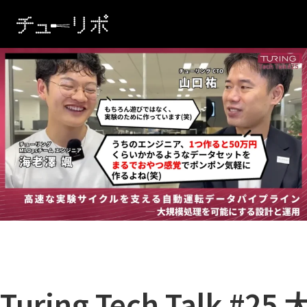
本文へ移動
Turing Tech Talk #