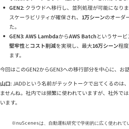
GEN2
: クラウドへ移行し、並列処理が可能になり
スケーラビリティが確保され、
1万シーン
のオーダ
た。
GEN3
:
AWS Lambda
から
AWS Batch
というサービ
堅牢性
と
コスト削減
を実現し、最大
16万シーン
程度
ます。
今回はこのGEN2からGEN3への移行部分を中心に、お
山口:
JADDという名前がテックトークで出てくるのは
ませんね。社内では頻繁に使われていますが、社外では
います。
※nuScenesは、自動運転研究で学術的に広く使われ