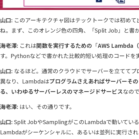
山口:
このアーキテクチャ図はテックトークでは初めて
ね。まず、このオレンジ色の四角、「Split Job」と
海老澤:
これは
関数を実行するための
「
AWS Lamb
す。Pythonなどで書かれた比較的短い処理のコード
山口:
なるほど。通常のクラウドでサーバーを立ててプ
異なり、Lambdaは
プログラムさえあればサーバーその
る、いわゆるサーバーレスのマネージドサービス
なの
海老澤:
はい、その通りです。
山口:
Split JobやSamplingがこのLambdaで動
Lambdaがシーケンシャルに、あるいは並列に実行さ