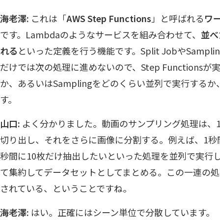
海老澤:
これは「
AWS Step Functions
」と呼ばれる
ワ
です。Lambdaのようなサービスを組み合わせて、
並べ
れる
といった定義を行う機能です。Split JobやSampl
だけでは次の処理に進めないので、Step Function
か、あるいはSamplingをどのくらい並列で実行する
す。
山口:
よく分かりました。動画のサンプリング処理は、1
切り出し、それをさらに画像に分割する。例えば、1秒間
秒間に10枚だけ抽出したいといった処理を並列で実行
て集約してデータセットとしてまとめる。この一連の処理がSt
されている、ということですね。
海老澤:
はい。正確にはシーン単位で分散しています。