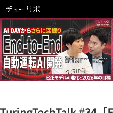
本文へ移動
TuringTechTalk #3