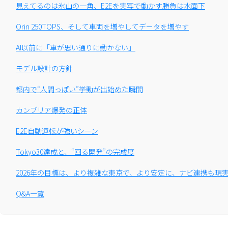
見えてるのは氷山の一角、E2Eを実写で動かす勝負は水面下
Orin 250TOPS、そして車両を増やしてデータを増やす
AI以前に「車が思い通りに動かない」
モデル設計の方針
都内で“人間っぽい”挙動が出始めた瞬間
カンブリア爆発の正体
E2E自動運転が強いシーン
Tokyo30達成と、“回る開発”の完成度
2026年の目標は、より複雑な東京で、より安定に、ナビ連携も現
Q&A一覧